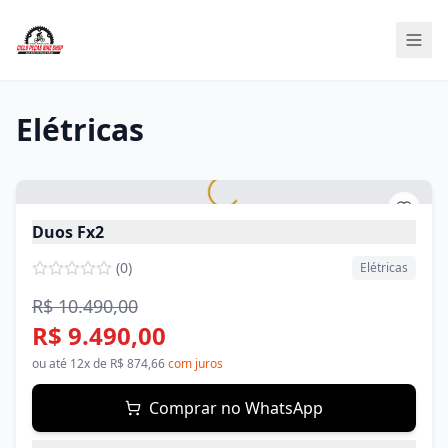
Elétricas
Duos Fx2
(
0
)
Elétricas
R$ 10.490,00
R$ 9.490,00
ou até
12
x de
R$ 874,66
com juros
Comprar no WhatsApp